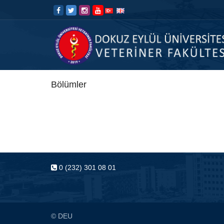
İçeriğe
Navigasyona
atla
atla
Bölümler
0 (232) 301 08 01
© DEU