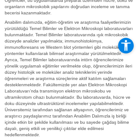
Öğrenciler, bu uygulamalarda preparat üzerinden hücre, doku ve
organların mikroskobik yapılarını doğrudan inceleme ve tanıma
becerisi kazanmaktadır.
Anabilim dalımızda, eğitim-öğretim ve araştırma faaliyetlerimizin
yürütüldüğü Temel Bilimler ve Elektron Mikroskopi laboratuvarları
bulunmaktadır. Temel Bilimler laboratuvarında ışık mikroskobik
düzeyde analizler yapılmakta; immunohistokimya,
immunofloresans ve Western blot yöntemleri gibi moleküler
yöntemler kullanılarak bilimsel araştırmalar yürütülmektedir.
Ayrıca, Temel Bilimler laboratuvarında intörn öğrencilerimize
yönelik uygulamalı eğitimler verilmekte olup, öğrencilerimizin ileri
düzey histolojik ve moleküler analiz tekniklerini yerinde
öğrenmeleri ve araştırma süreçlerine aktif katılım sağlamaları
desteklenmektedir. Fakültemizde yer alan Elektron Mikroskopi
Laboratuvarı’nda transmisyon elektron mikroskobu ve
ultramikrotom cihazı bulunmaktadır. Bu laboratuvarda, hücre ve
doku düzeyinde ultrastrüktürel incelemeler yapılabilmektedir.
Üniversitemiz tarafından sağlanan altyapının, öğrencilerimiz ve
araştırıcı paydaşlarımız tarafından Anabilim Dalımızla iş birliği
içinde etkin bir şekilde kullanılması ve bu sayede çağdaş bilime
dayalı, geniş etkili ve yenilikçi çıktılar elde edilmesi
hedeflenmektedir.