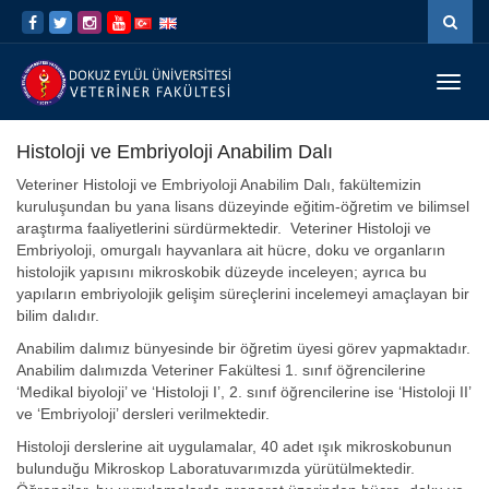
İçeriğe
Navigasyona
atla
atla
Menü
Geç
Histoloji ve Embriyoloji Anabilim Dalı
Veteriner Histoloji ve Embriyoloji Anabilim Dalı, fakültemizin
kuruluşundan bu yana lisans düzeyinde eğitim-öğretim ve bilimsel
araştırma faaliyetlerini sürdürmektedir. Veteriner Histoloji ve
Embriyoloji, omurgalı hayvanlara ait hücre, doku ve organların
histolojik yapısını mikroskobik düzeyde inceleyen; ayrıca bu
yapıların embriyolojik gelişim süreçlerini incelemeyi amaçlayan bir
bilim dalıdır.
Anabilim dalımız bünyesinde bir öğretim üyesi görev yapmaktadır.
Anabilim dalımızda Veteriner Fakültesi 1. sınıf öğrencilerine
‘Medikal biyoloji’ ve ‘Histoloji I’, 2. sınıf öğrencilerine ise ‘Histoloji II’
ve ‘Embriyoloji’ dersleri verilmektedir.
Histoloji derslerine ait uygulamalar, 40 adet ışık mikroskobunun
bulunduğu Mikroskop Laboratuvarımızda yürütülmektedir.