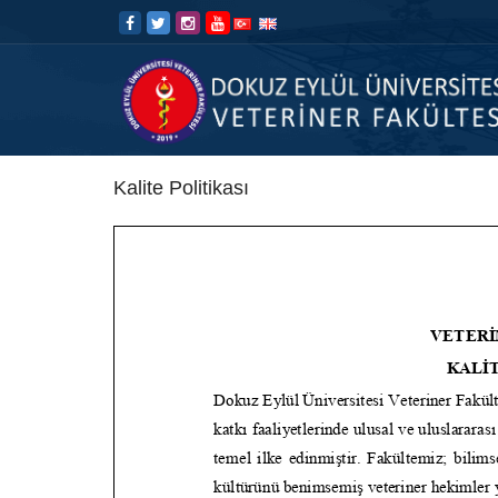
İçeriğe
Navigasyona
atla
atla
Kalite Politikası