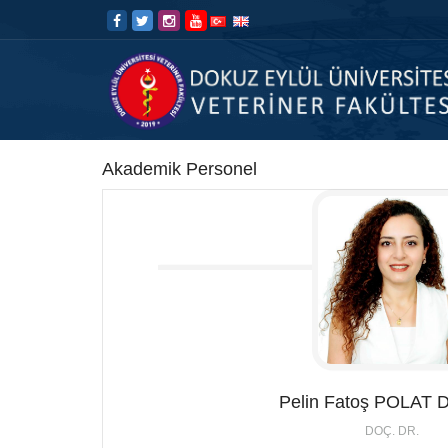
İçeriğe
Navigasyona
atla
atla
Akademik Personel
Pelin Fatoş
POLAT 
DOÇ. DR.