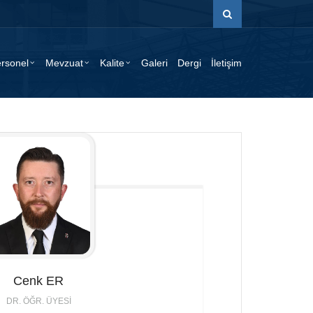
rsonel
Mevzuat
Kalite
Galeri
Dergi
İletişim
Cenk
ER
DR. ÖĞR. ÜYESI