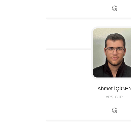
Ahmet
İÇİGE
ARŞ. GÖR.