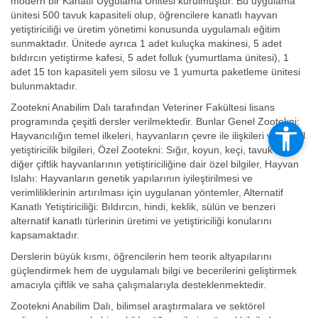
modern bir Kanatlı Uygulama Ünitesi kurulmuştur. Bu uygulama
ünitesi 500 tavuk kapasiteli olup, öğrencilere kanatlı hayvan
yetiştiriciliği ve üretim yönetimi konusunda uygulamalı eğitim
sunmaktadır. Ünitede ayrıca 1 adet kuluçka makinesi, 5 adet
bıldırcın yetiştirme kafesi, 5 adet folluk (yumurtlama ünitesi), 1
adet 15 ton kapasiteli yem silosu ve 1 yumurta paketleme ünitesi
bulunmaktadır.
Zootekni Anabilim Dalı tarafından Veteriner Fakültesi lisans
programında çeşitli dersler verilmektedir. Bunlar Genel Zootekni:
Hayvancılığın temel ilkeleri, hayvanların çevre ile ilişkileri ve temel
yetiştiricilik bilgileri, Özel Zootekni: Sığır, koyun, keçi, tavuk ve
diğer çiftlik hayvanlarının yetiştiriciliğine dair özel bilgiler, Hayvan
Islahı: Hayvanların genetik yapılarının iyileştirilmesi ve
verimliliklerinin artırılması için uygulanan yöntemler, Alternatif
Kanatlı Yetiştiriciliği: Bıldırcın, hindi, keklik, sülün ve benzeri
alternatif kanatlı türlerinin üretimi ve yetiştiriciliği konularını
kapsamaktadır.
Derslerin büyük kısmı, öğrencilerin hem teorik altyapılarını
güçlendirmek hem de uygulamalı bilgi ve becerilerini geliştirmek
amacıyla çiftlik ve saha çalışmalarıyla desteklenmektedir.
Zootekni Anabilim Dalı, bilimsel araştırmalara ve sektörel