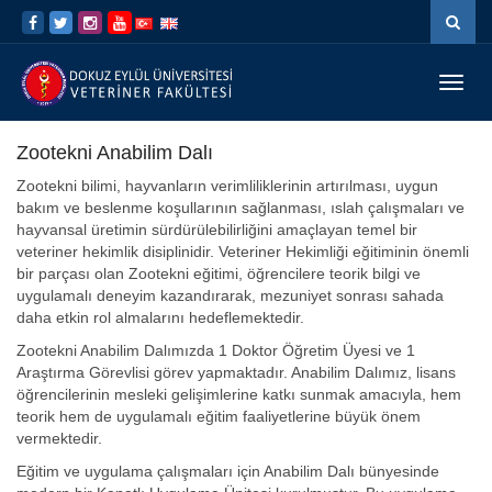
İçeriğe
Navigasyona
atla
atla
Menü
Geç
Zootekni Anabilim Dalı
Zootekni bilimi, hayvanların verimliliklerinin artırılması, uygun
bakım ve beslenme koşullarının sağlanması, ıslah çalışmaları ve
hayvansal üretimin sürdürülebilirliğini amaçlayan temel bir
veteriner hekimlik disiplinidir. Veteriner Hekimliği eğitiminin önemli
bir parçası olan Zootekni eğitimi, öğrencilere teorik bilgi ve
uygulamalı deneyim kazandırarak, mezuniyet sonrası sahada
daha etkin rol almalarını hedeflemektedir.
Zootekni Anabilim Dalımızda 1 Doktor Öğretim Üyesi ve 1
Araştırma Görevlisi görev yapmaktadır. Anabilim Dalımız, lisans
öğrencilerinin mesleki gelişimlerine katkı sunmak amacıyla, hem
teorik hem de uygulamalı eğitim faaliyetlerine büyük önem
vermektedir.
Eğitim ve uygulama çalışmaları için Anabilim Dalı bünyesinde