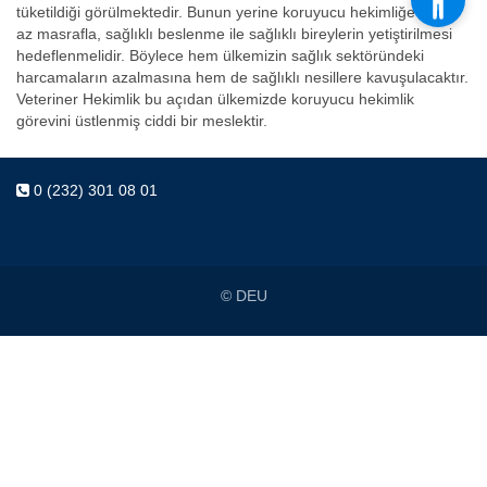
tüketildiği görülmektedir. Bunun yerine koruyucu hekimliğe daha
az masrafla, sağlıklı beslenme ile sağlıklı bireylerin yetiştirilmesi
hedeflenmelidir. Böylece hem ülkemizin sağlık sektöründeki
harcamaların azalmasına hem de sağlıklı nesillere kavuşulacaktır.
Veteriner Hekimlik bu açıdan ülkemizde koruyucu hekimlik
görevini üstlenmiş ciddi bir meslektir.
0 (232) 301 08 01
© DEU