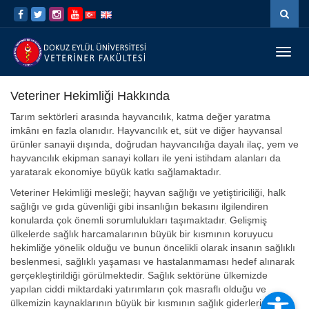
İçeriğe
Navigasyona
atla
atla
Menü
Geç
Veteriner Hekimliği Hakkında
Tarım sektörleri arasında hayvancılık, katma değer yaratma
imkânı en fazla olanıdır. Hayvancılık et, süt ve diğer hayvansal
ürünler sanayii dışında, doğrudan hayvancılığa dayalı ilaç, yem ve
hayvancılık ekipman sanayi kolları ile yeni istihdam alanları da
yaratarak ekonomiye büyük katkı sağlamaktadır.
Veteriner Hekimliği mesleği; hayvan sağlığı ve yetiştiriciliği, halk
sağlığı ve gıda güvenliği gibi insanlığın bekasını ilgilendiren
konularda çok önemli sorumlulukları taşımaktadır. Gelişmiş
ülkelerde sağlık harcamalarının büyük bir kısmının koruyucu
hekimliğe yönelik olduğu ve bunun öncelikli olarak insanın sağlıklı
beslenmesi, sağlıklı yaşaması ve hastalanmaması hedef alınarak
gerçekleştirildiği görülmektedir. Sağlık sektörüne ülkemizde
yapılan ciddi miktardaki yatırımların çok masraflı olduğu ve
ülkemizin kaynaklarının büyük bir kısmının sağlık giderlerinde