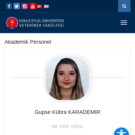
İçeriğe
Navigasyona
atla
atla
Menü
Geç
Akademik Personel
Gupse Kübra
KARADEMİR
DR. ÖĞR. ÜYESI