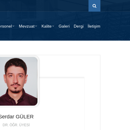
rsonel
Mevzuat
Kalite
Galeri
Dergi
İletişim
Serdar
GÜLER
DR. ÖĞR. ÜYESI