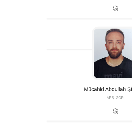
Mücahid Abdullah
Ş
ARŞ. GÖR.