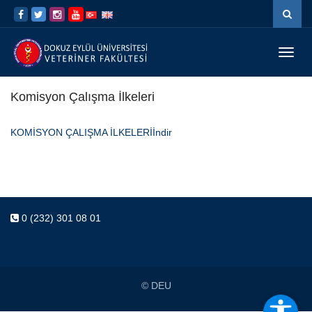
İçeriğe
Navigasyona
atla
atla
Menü
Geç
Komisyon Çalışma İlkeleri
KOMİSYON ÇALIŞMA İLKELERİ
İndir
0 (232) 301 08 01
© DEU